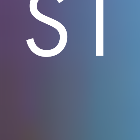
Jeu réel
Jeu amusant