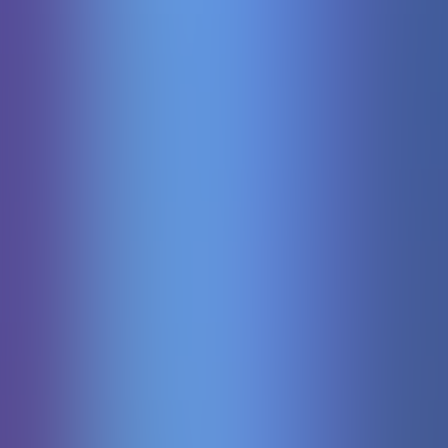
Starburst
Netent