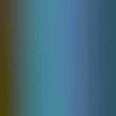
Plinko
Spribe