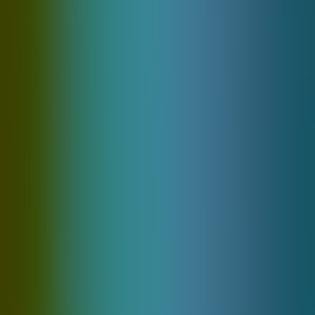
Dépôt instantané
Fast & reliable withdrawals
Portefeuilles cryptographiques sécurisés
Pour s'inscrire sur ce site web, l'utilisateur doit accepter
les conditions générales.
En cas de mise à jour des Conditions générales, les
utilisateurs actuels peuvent choisir de cesser d'utiliser
les produits et services avant l'entrée en vigueur de
ladite mise à jour, qui interviendra au plus tôt deux
semaines après son annonce.
UBET.io est exploité par BetU Curaçao B.V., une société
constituée en vertu de la législation de Curaçao sous le
numéro 158488 et titulaire d'un certificat d'exploitation
valide. Ce certificat d'exploitation est soumis aux règles
et réglementations de l'Autorité des jeux de Curaçao.
© 2026 UBET. Tous droits réservés. Titulaire d'une
licence délivrée à Curaçao.