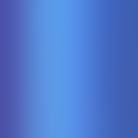
Gates of Olympus 1000
Pragmaticplay