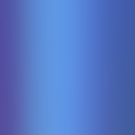
Big Bass Bonanza 1000
Pragmaticplay