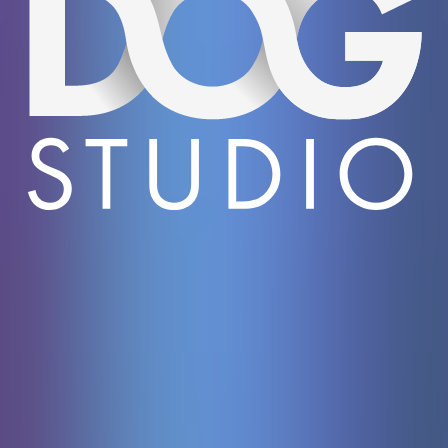
Pragmaticplaylive