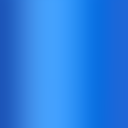
Accueil
Jeux
Promotions
Registre
Connexion
retour
one blackjack 1
Pragmaticplaylive
Jeu amusant
Jeu réel