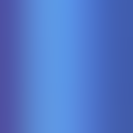
Sweet Bonanza 1000
Pragmaticplay