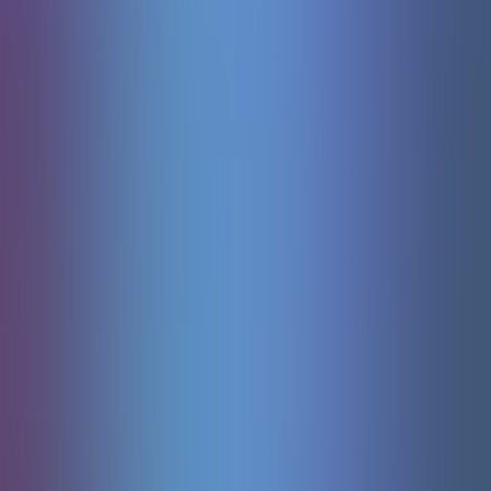
Aviator
Spribe