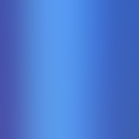
Lightning Roulette
Evolution