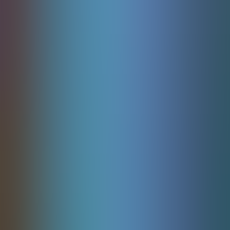
Pragmaticplay