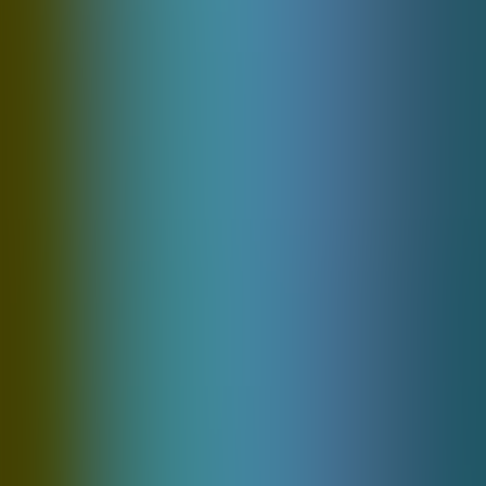
Belatra
108 Jeux
Bsg
229 Jeux
Irondogstudio
162 Jeux
1spin4win
212 Jeux
Amatic
148 Jeux
Belatra