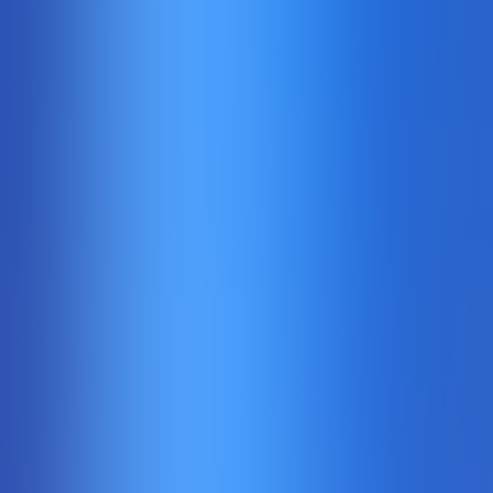
Aurora Blackjack Libra
Evolution