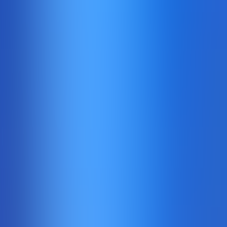
ONE Blackjack 1
Pragmaticplaylive