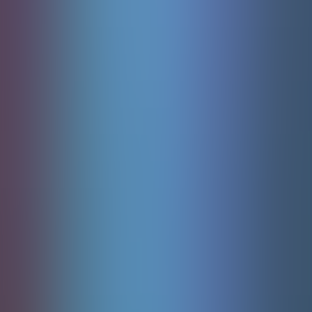
Gates of Olympus 1000
Pragmaticplay