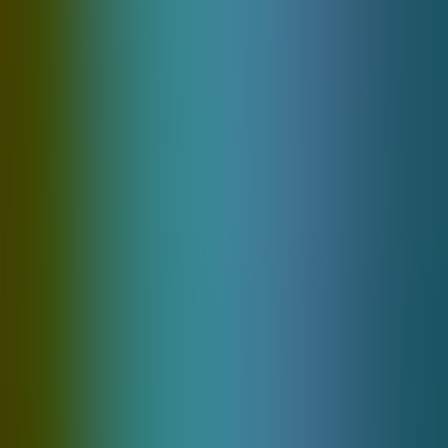
Trustpilot
18 ans et plus
Assistance