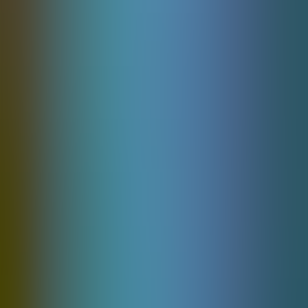
Big Bass Bonanza 1000
Pragmaticplay