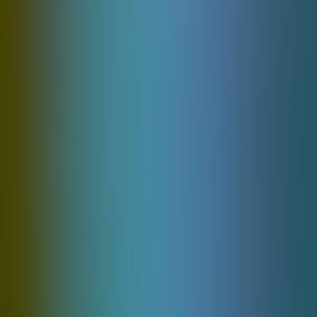
Starburst
Netent
Fournisseurs
1spin4win
212 Jeux
Amatic