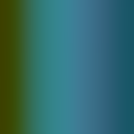
Dépôt instantané
Fast & reliable withdrawals
Portefeuilles cryptographiques sécurisés
Pour s'inscrire sur ce site web, l'utilisateur doit accepter
les conditions générales.
En cas de mise à jour des Conditions générales, les
utilisateurs actuels peuvent choisir de cesser d'utiliser
les produits et services avant l'entrée en vigueur de
ladite mise à jour, qui interviendra au plus tôt deux
semaines après son annonce.
UBET.io est exploité par BetU Curaçao B.V., une société
constituée en vertu de la législation de Curaçao sous le
numéro 158488 et titulaire d'un certificat d'exploitation
valide. Ce certificat d'exploitation est soumis aux règles
et réglementations de l'Autorité des jeux de Curaçao.
© 2026 UBET. Tous droits réservés. Titulaire d'une
licence délivrée à Curaçao.