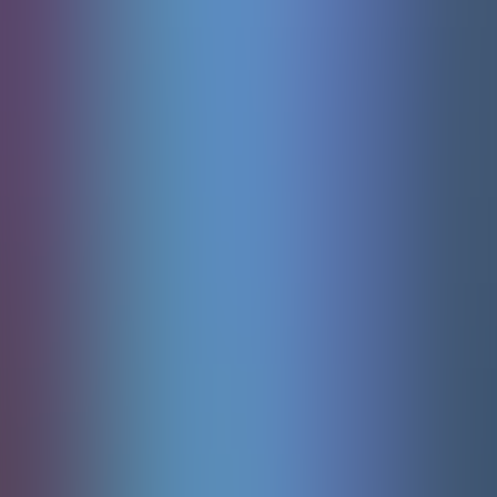
Mega Roulette
Pragmaticplaylive