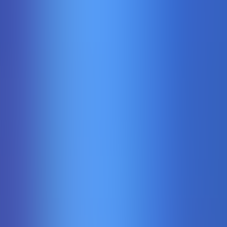
Pragmaticplaylive