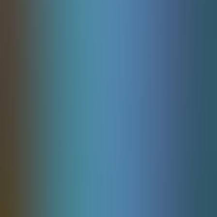
Sweet Bonanza 1000
Pragmaticplay