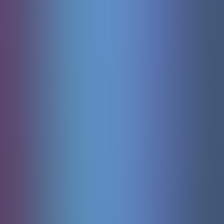
ONE Blackjack 1
Pragmaticplaylive