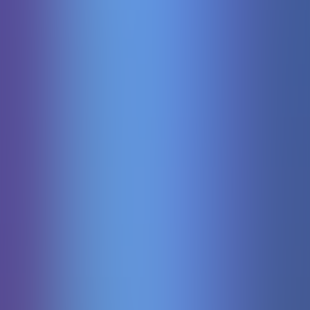
Starburst
Netent