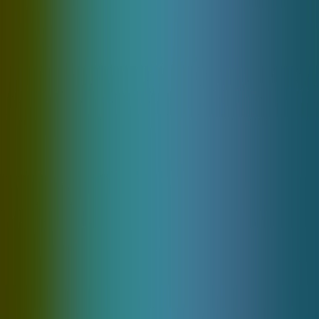
Responsible Gaming
Self-Exclusion
Assistance par e-mail
Chat en direct
info
Help
Blog
Politiques
Dispute Resolution Policy
KYC Policies
Anti Money Laundering (AML) Policy
Accounts Payout & Bonus
Privacy Policy
Fairness and RNG Testing Methods
Terms & Conditions
Caractéristiques