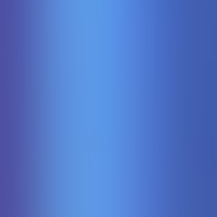
Gates of Olympus 1000
Pragmaticplay