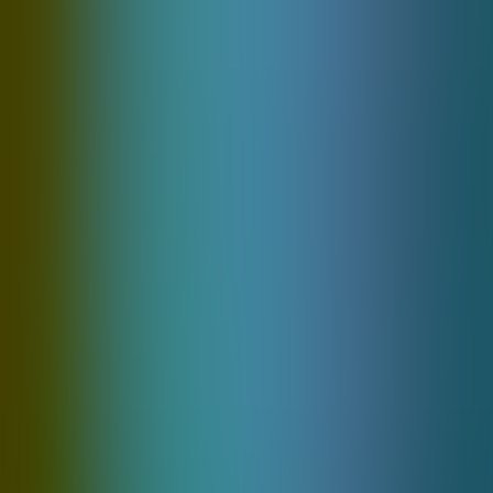
Belatra
108 Jeux
Bsg
229 Jeux
Irondogstudio
162 Jeux
© UBET 2026
Un casino crypto conçu pour la rapidité. Connexion
rapide, dépôts instantanés et expérience de jeu fluide.