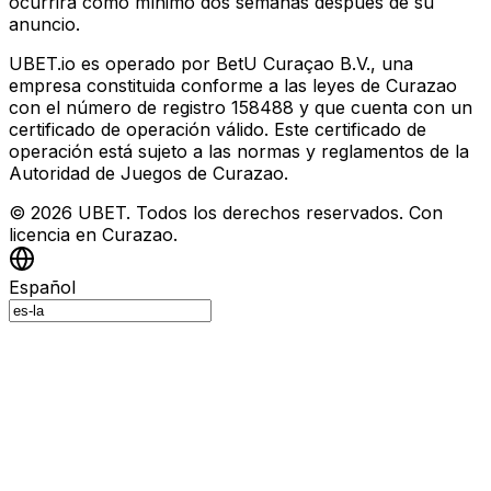
ocurrirá como mínimo dos semanas después de su
anuncio.
UBET.io es operado por BetU Curaçao B.V., una
empresa constituida conforme a las leyes de Curazao
con el número de registro 158488 y que cuenta con un
certificado de operación válido. Este certificado de
operación está sujeto a las normas y reglamentos de la
Autoridad de Juegos de Curazao.
© 2026 UBET. Todos los derechos reservados. Con
licencia en Curazao.
Español