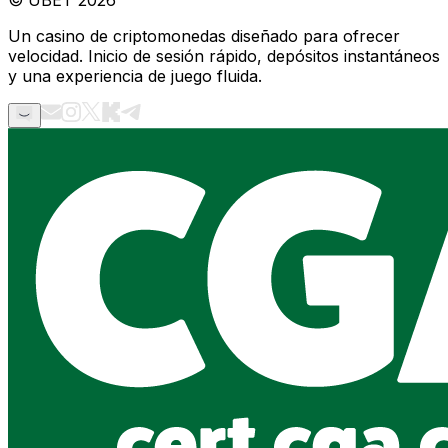
© UBET 2026
Un casino de criptomonedas diseñado para ofrecer
velocidad. Inicio de sesión rápido, depósitos instantáneos
y una experiencia de juego fluida.