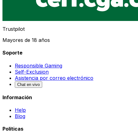
Trustpilot
Mayores de 18 años
Soporte
Responsible Gaming
Self-Exclusion
Asistencia por correo electrónico
Chat en vivo
Información
Help
Blog
Políticas