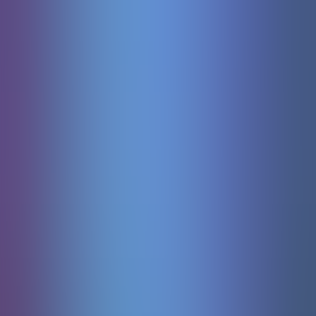
Sweet Bonanza 1000
Pragmaticplay