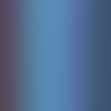
Fortune Mouse
Pgsoft