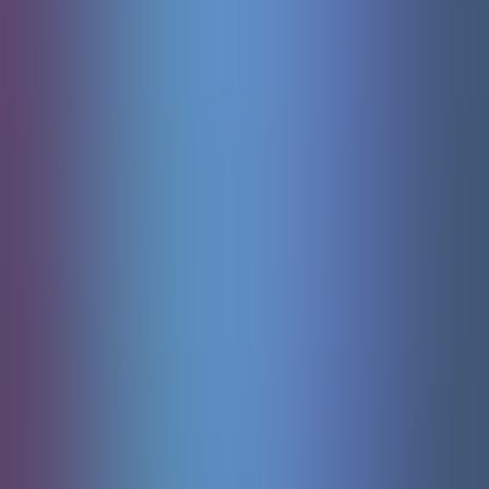
Starburst
Netent