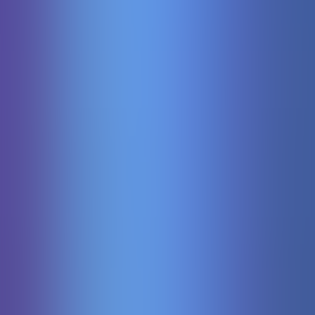
Jurassic Kingdom
Pgsoft