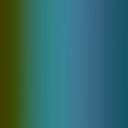
Características
Depósito instantáneo
Fast & reliable withdrawals
Carteras criptográficas seguras
Para registrarse en este sitio web, el usuario debe
aceptar los Términos y condiciones generales.
En caso de que se actualicen los Términos y
condiciones generales, los usuarios actuales podrán
optar por dejar de utilizar los productos y servicios
antes de que dicha actualización entre en vigor, lo cual
ocurrirá como mínimo dos semanas después de su
anuncio.
UBET.io es operado por BetU Curaçao B.V., una
empresa constituida conforme a las leyes de Curazao
con el número de registro 158488 y que cuenta con un
certificado de operación válido. Este certificado de
operación está sujeto a las normas y reglamentos de la
Autoridad de Juegos de Curazao.