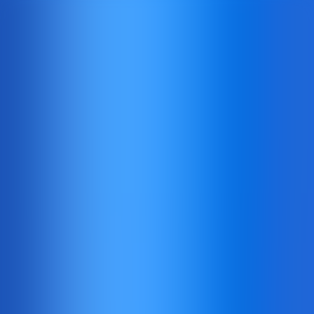
Inicio
Juegos
Promociones
Registrarse
Iniciar sesión
Volver
the dog house megaways
Pragmaticplay
12
K
Multiplicador de ganancias
Giros gratis
Alta volatilidad
Juego divertido
Juego real