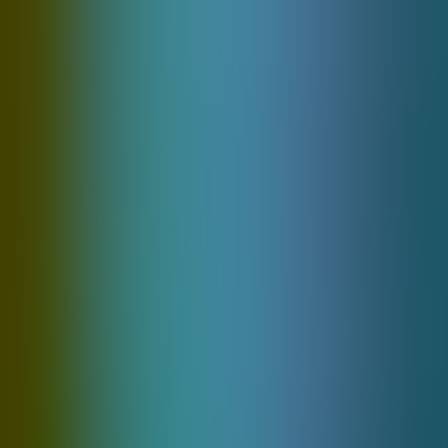
Belatra
108 Juegos
Bsg
229 Juegos
Irondogstudio
162 Juegos
© UBET 2026
Un casino de criptomonedas diseñado para ofrecer
velocidad. Inicio de sesión rápido, depósitos instantáneos
y una experiencia de juego fluida.