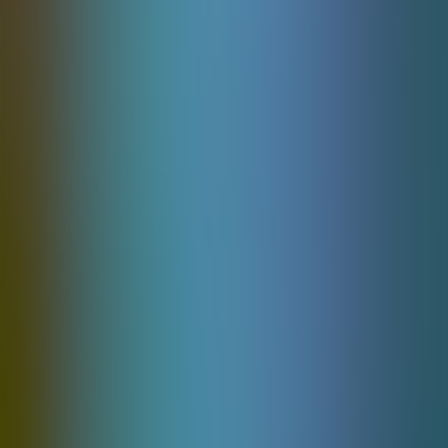
Jurassic Kingdom
Pgsoft