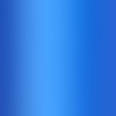
12
K
Multiplicador de ganancias
Giros gratis
Alta volatilidad
Pragmaticplay
Slots juegos
Pragmaticplay
Más populares