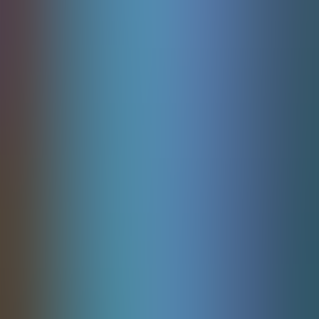
Bonus Mania Plinko
Kagaming