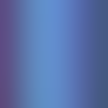
Sweet Bonanza 1000
Pragmaticplay