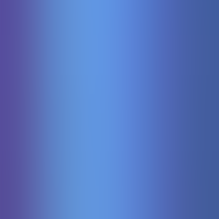
Jurassic Kingdom
Pgsoft