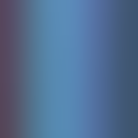
Fortune Mouse
Pgsoft