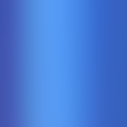
Netent