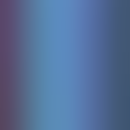
Sugar Rush 1000
Pragmaticplay