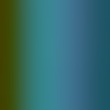
Trustpilot
Mayores de 18 años