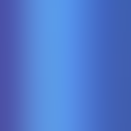
Fortune Mouse
Pgsoft