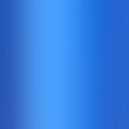
Gates of Olympus 1000
Pragmaticplay