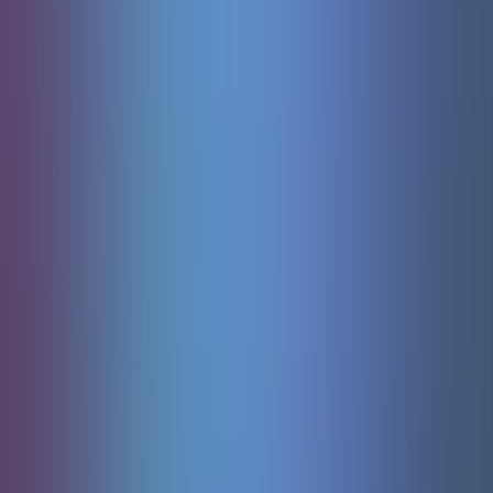
Starburst
Netent