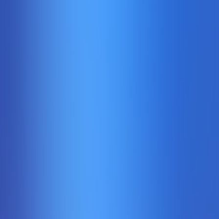
Big Bass Bonanza 1000
Pragmaticplay