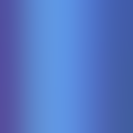
Zeus vs Hades - Gods of War
Pragmaticplay