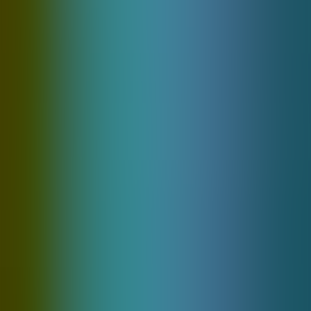
Trustpilot