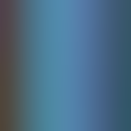
Bonus Mania Plinko
Kagaming