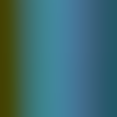
Amatic
148 Juegos
Belatra
108 Juegos
Bsg
229 Juegos
Irondogstudio
162 Juegos
1spin4win
212 Juegos
Amatic