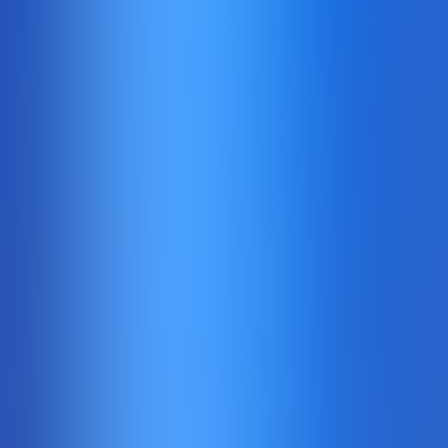
Gates of Olympus 1000
Pragmaticplay