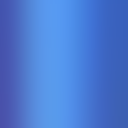
Sugar Rush 1000
Pragmaticplay