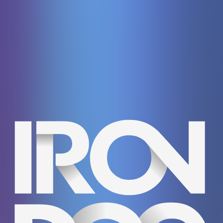
Book of Monsters
Pragmaticplay