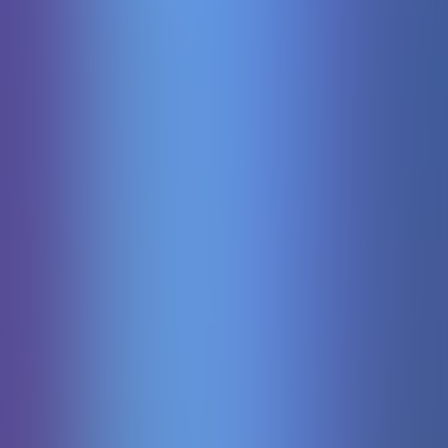
Jurassic Kingdom
Pgsoft