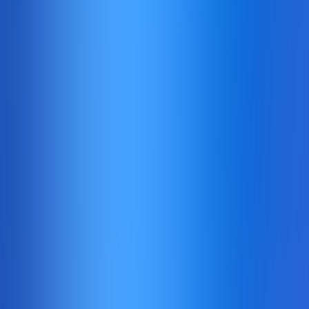
Juego real
Juego divertido