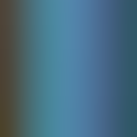
Zeus vs Hades - Gods of War
Pragmaticplay