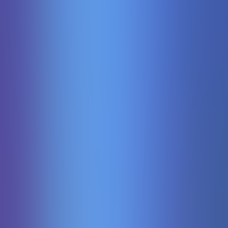
Bonus Mania Plinko
Kagaming