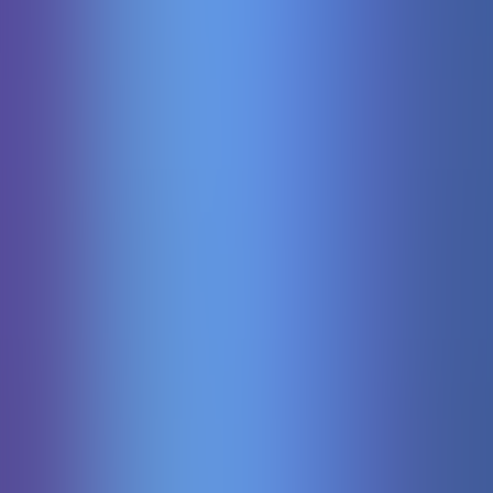
Zeus vs Hades - Gods of War
Pragmaticplay