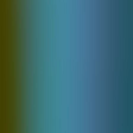
Book of Monsters
Pragmaticplay
Proveedores
1spin4win
212 Juegos
Amatic
148 Juegos
Belatra
108 Juegos
Bsg