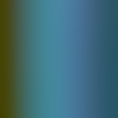
Gates of Olympus 1000
Pragmaticplay
Proveedores
1spin4win
212 Juegos
Amatic
148 Juegos