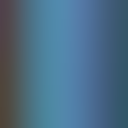
Belatra