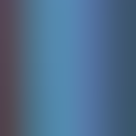
Lucky Roulette