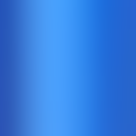
Mega Roulette
Pragmaticplaylive