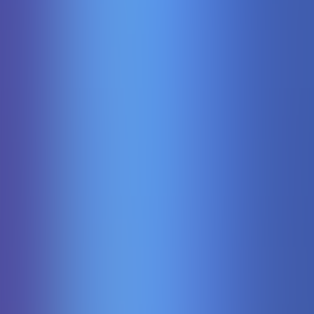
Lucky Roulette
Belatra