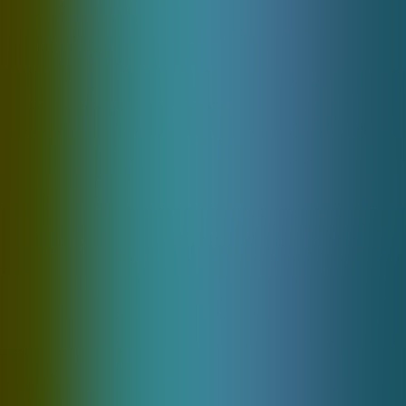
Trustpilot
Mayores de 18 años
Soporte