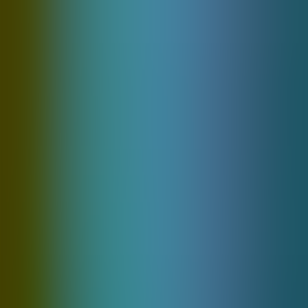
108 Juegos
Bsg
229 Juegos
Irondogstudio
162 Juegos
© UBET 2026
Un casino de criptomonedas diseñado para ofrecer
velocidad. Inicio de sesión rápido, depósitos instantáneos
y una experiencia de juego fluida.