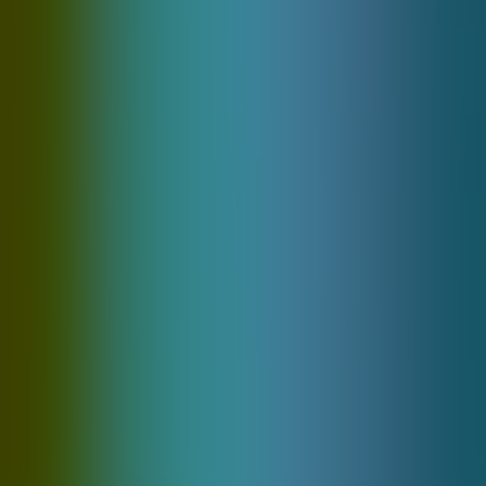
Depósito instantáneo
Fast & reliable withdrawals
Carteras criptográficas seguras
Para registrarse en este sitio web, el usuario debe
aceptar los Términos y condiciones generales.
En caso de que se actualicen los Términos y
condiciones generales, los usuarios actuales podrán
optar por dejar de utilizar los productos y servicios
antes de que dicha actualización entre en vigor, lo cual
ocurrirá como mínimo dos semanas después de su
anuncio.
UBET.io es operado por BetU Curaçao B.V., una
empresa constituida conforme a las leyes de Curazao
con el número de registro 158488 y que cuenta con un
certificado de operación válido. Este certificado de
operación está sujeto a las normas y reglamentos de la
Autoridad de Juegos de Curazao.
© 2026 UBET. Todos los derechos reservados. Con