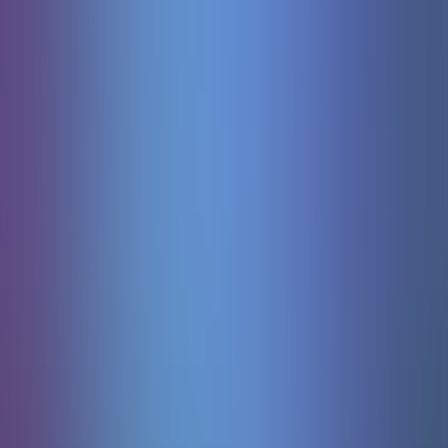
Lightning Roulette
Evolution