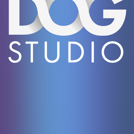
Pragmaticplaylive