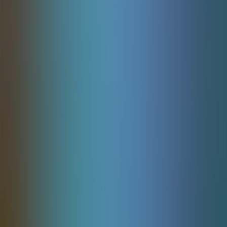
Aviator
Spribe