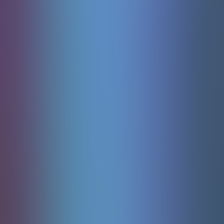
American Roulette
Belatra