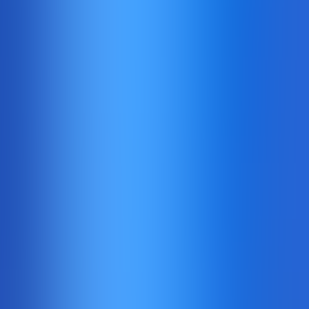
Pragmaticplaylive
Roulette juegos
Pragmaticplaylive
Más populares