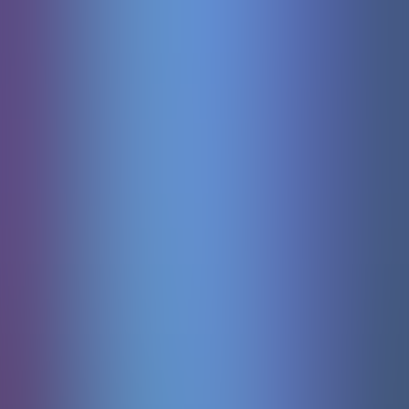
Lightning Roulette
Evolution