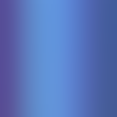
Gates of Olympus 1000
Pragmaticplay