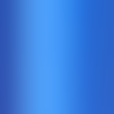
Lightning Roulette
Evolution