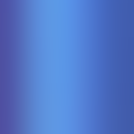
Lucky Roulette
Belatra