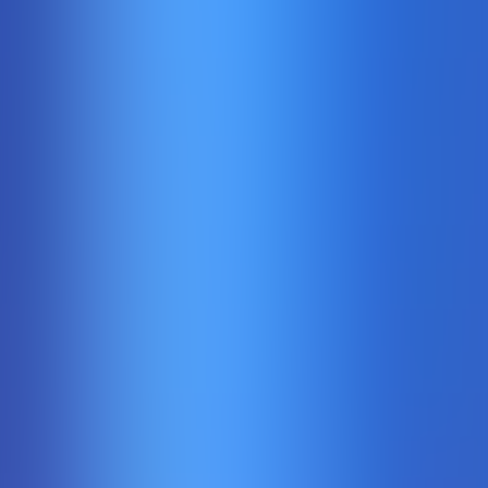
American Roulette
Evolution