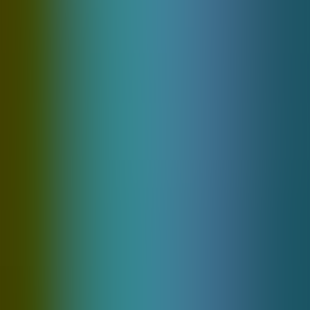
Trustpilot
Mayores de 18 años
Soporte