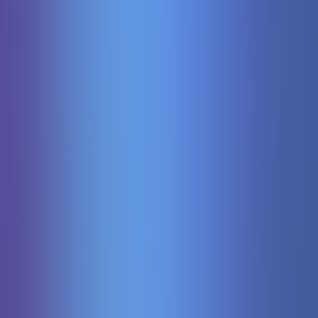
ONE Blackjack 1
Pragmaticplaylive