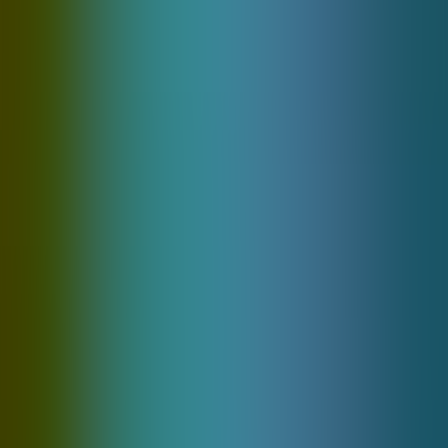
Responsible Gaming
Self-Exclusion
Asistencia por correo electrónico
Chat en vivo
Información
Help
Blog
Políticas
Dispute Resolution Policy
KYC Policies
Anti Money Laundering (AML) Policy
Accounts Payout & Bonus
Privacy Policy
Fairness and RNG Testing Methods
Terms & Conditions
Características