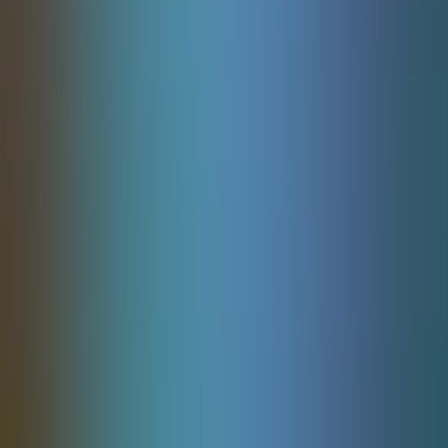
Starburst