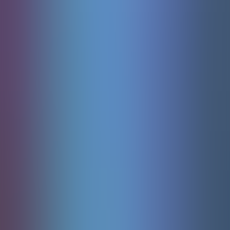
Lightning Roulette
Evolution