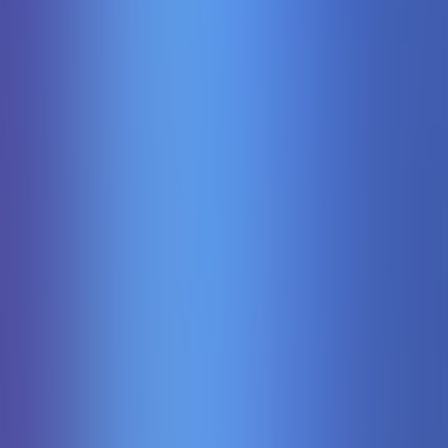
Sweet Bonanza 1000
Pragmaticplay