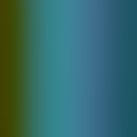
Trustpilot
Mayores de 18 años
Soporte
Responsible Gaming
Self-Exclusion
Asistencia por correo electrónico
Chat en vivo
Información