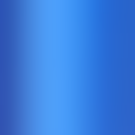
Plinko
Spribe