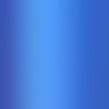
Mega Roulette
Pragmaticplaylive