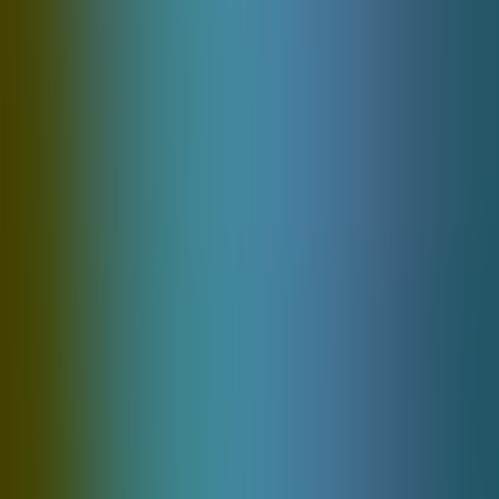
229 Juegos
Irondogstudio
162 Juegos
1spin4win
212 Juegos
Amatic
148 Juegos
Belatra
108 Juegos
Bsg
229 Juegos