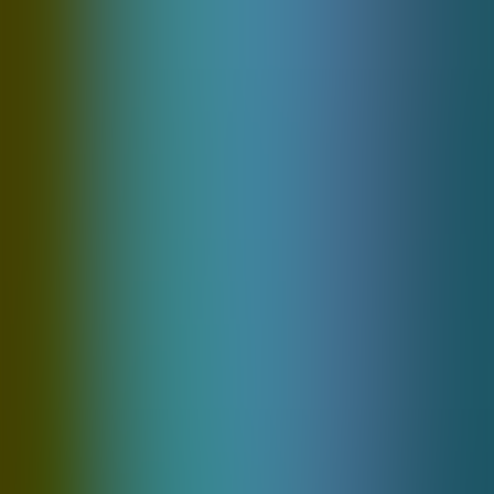
Irondogstudio
162 Juegos
© UBET 2026
Un casino de criptomonedas diseñado para ofrecer
velocidad. Inicio de sesión rápido, depósitos instantáneos
y una experiencia de juego fluida.