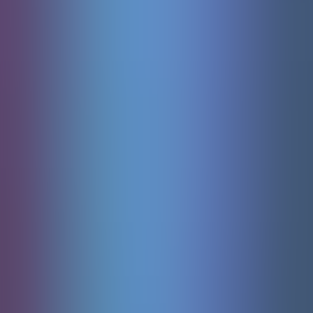
Mega Roulette
Pragmaticplaylive