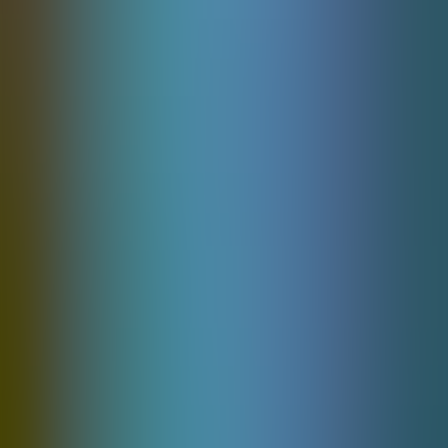
Netent