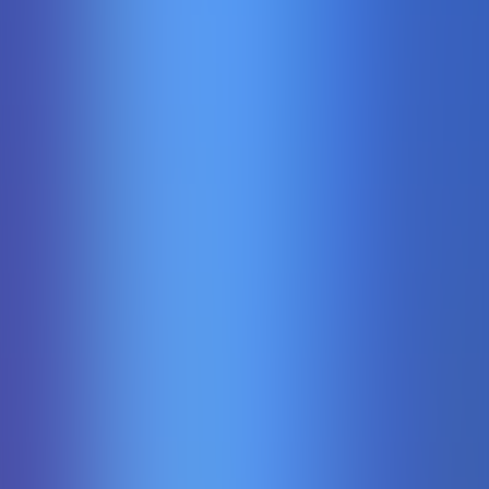
American Roulette
Belatra