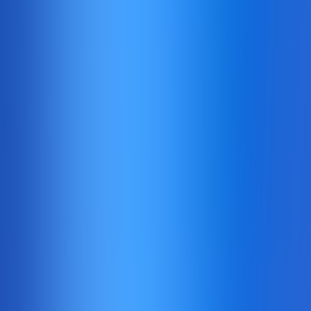
Jeu réel
Jeu amusant