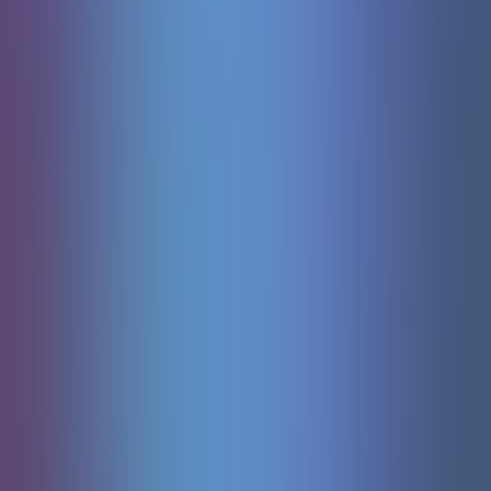
American Roulette
Evolution