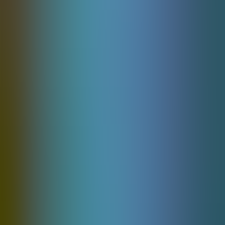
ONE Blackjack 1
Pragmaticplaylive