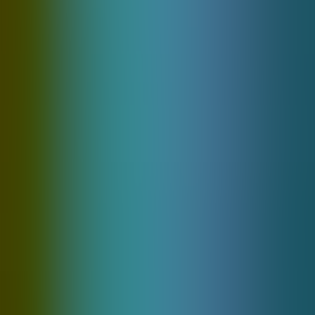
Trustpilot
18 ans et plus
Assistance
Responsible Gaming