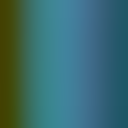
108 Jeux
Bsg
229 Jeux
Irondogstudio
162 Jeux
© UBET 2026
Un casino crypto conçu pour la rapidité. Connexion
rapide, dépôts instantanés et expérience de jeu fluide.