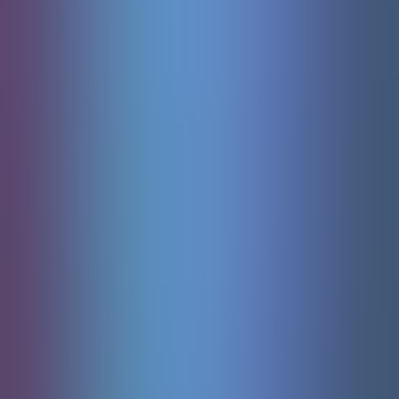
VIP Roulette
Evolution