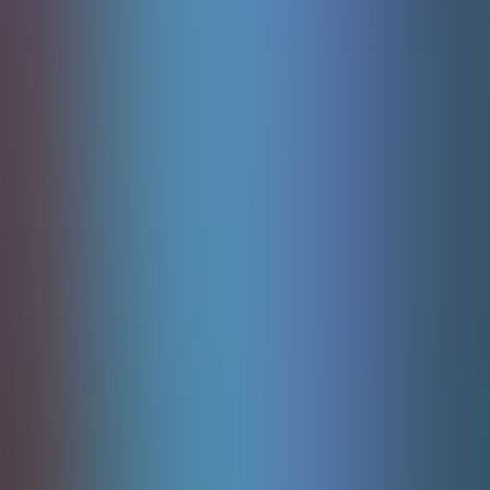
Lucky Roulette