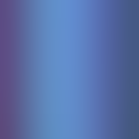
Lightning Roulette
Evolution