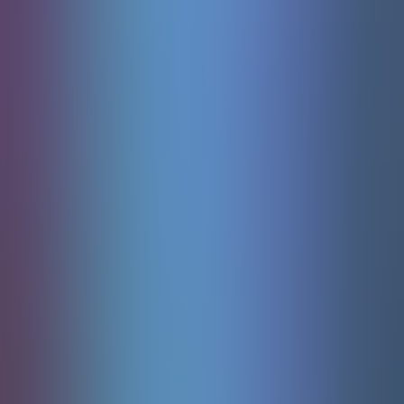
American Roulette
Belatra