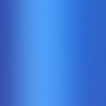
American Roulette
Evolution