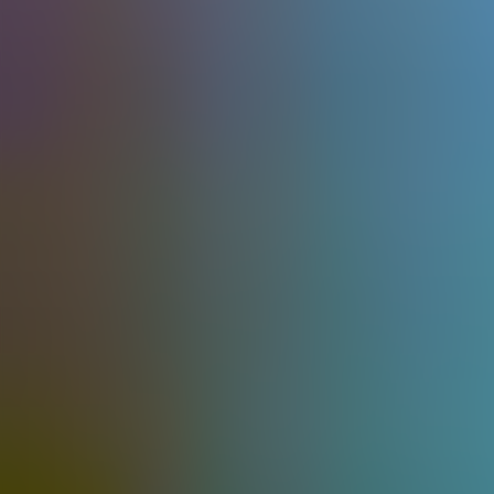
Pragmaticplaylive
Live casino jeux
Pragmaticplaylive
Chaud