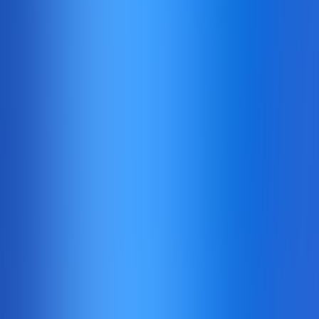
Jeu réel
Jeu amusant