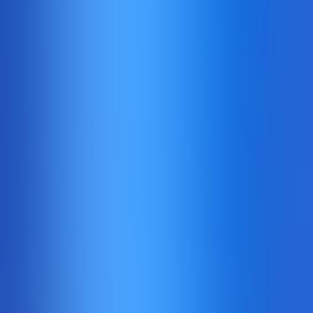
Playtech
Find our best Blackjack games
Live casino jeux
Playtech
Chaud