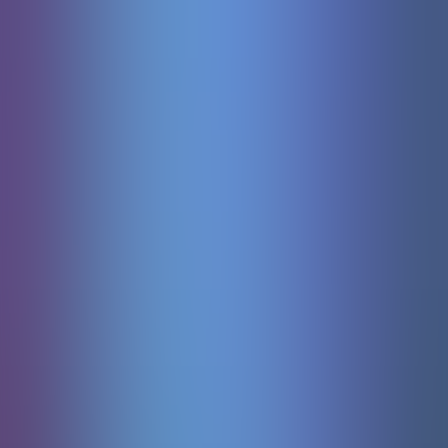
Mega Roulette
Pragmaticplaylive