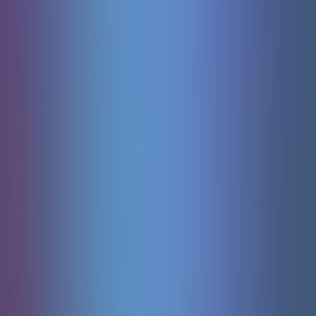
Lightning Roulette
Evolution