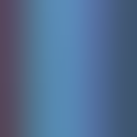
Blackjack 57
Pragmaticplaylive