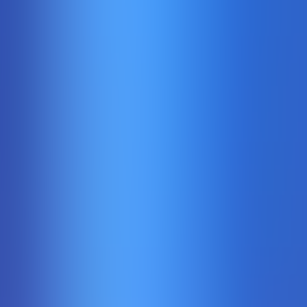
Lightning Roulette
Evolution