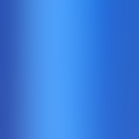
Mega Roulette
Pragmaticplaylive