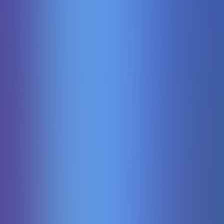
Mega Wheel
Pragmaticplaylive