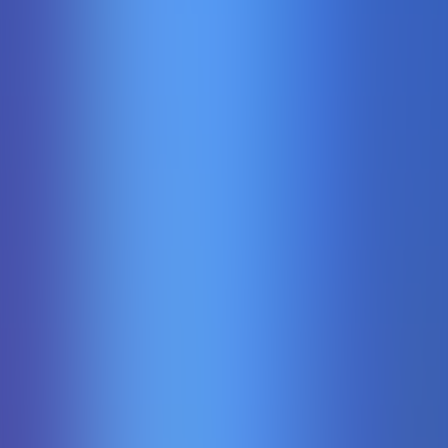
Sweet Bonanza Candyland
Pragmaticplaylive