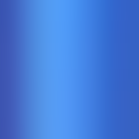
Crazy Time
Evolution