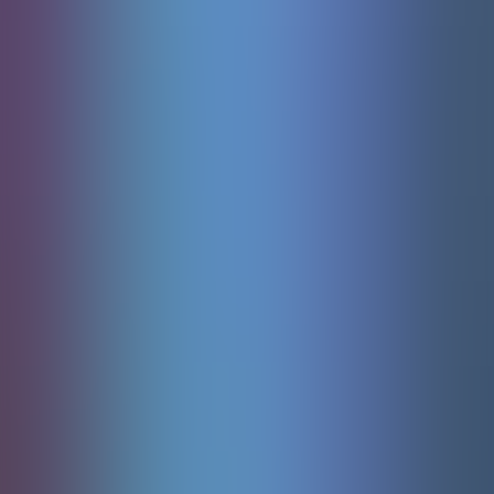
Sweet Bonanza Candyland
Pragmaticplaylive