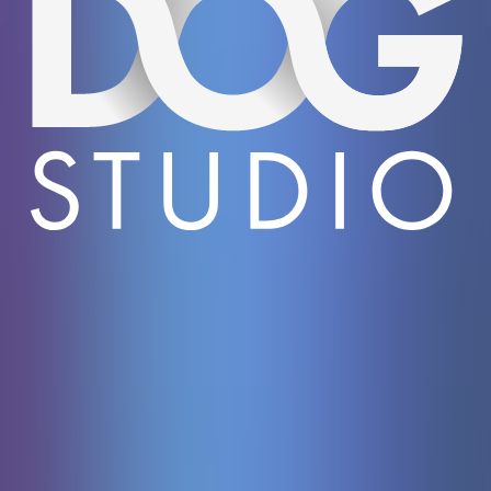
Mega Roulette