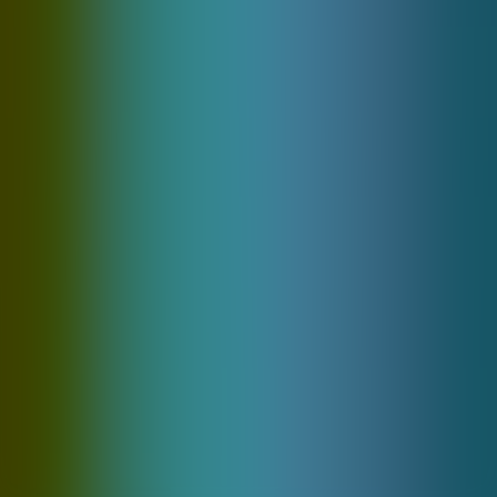
Pour s'inscrire sur ce site web, l'utilisateur doit accepter
les conditions générales.
En cas de mise à jour des Conditions générales, les
utilisateurs actuels peuvent choisir de cesser d'utiliser
les produits et services avant l'entrée en vigueur de
ladite mise à jour, qui interviendra au plus tôt deux
semaines après son annonce.
UBET.io est exploité par BetU Curaçao B.V., une société
constituée en vertu de la législation de Curaçao sous le
numéro 158488 et titulaire d'un certificat d'exploitation
valide. Ce certificat d'exploitation est soumis aux règles
et réglementations de l'Autorité des jeux de Curaçao.
© 2026 UBET. Tous droits réservés. Titulaire d'une
licence délivrée à Curaçao.
Français Canadien