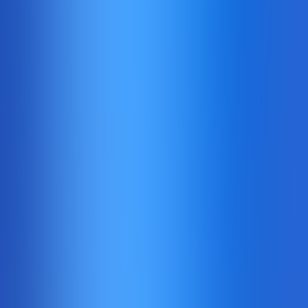
Evolution
Chaud