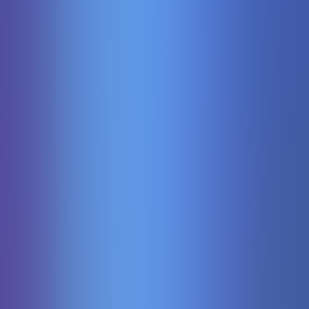
Mega Wheel
Pragmaticplaylive