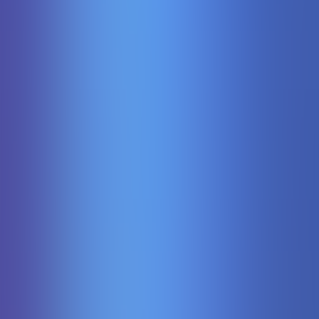
American Roulette
Evolution