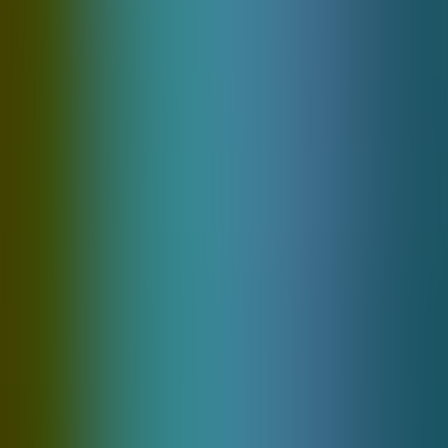
Trustpilot
18 ans et plus
Assistance
Responsible Gaming
Self-Exclusion
Assistance par e-mail
Chat en direct