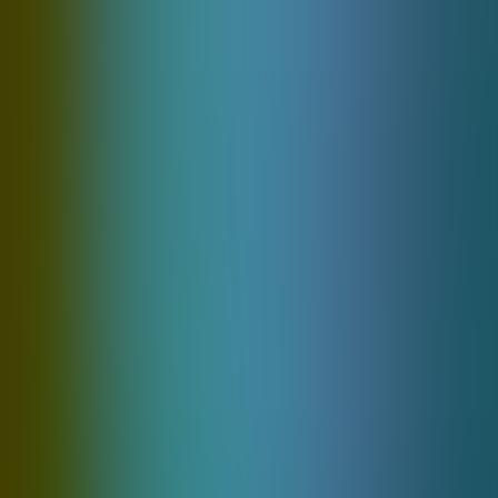
229 Jeux
Irondogstudio
162 Jeux
© UBET 2026
Un casino crypto conçu pour la rapidité. Connexion
rapide, dépôts instantanés et expérience de jeu fluide.