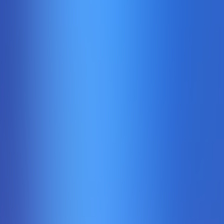
Lightning Roulette
Evolution