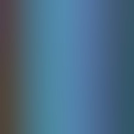
Bonus Mania Plinko
Kagaming