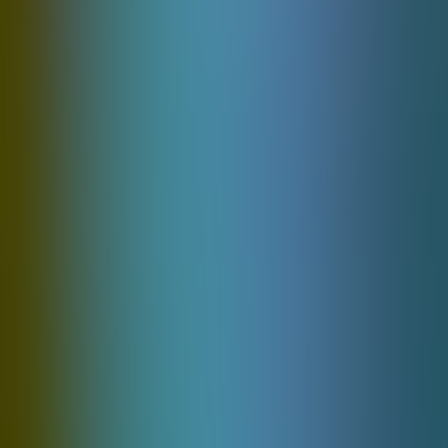
Book of Monsters
Pragmaticplay
Fournisseurs
1spin4win
212 Jeux
Amatic