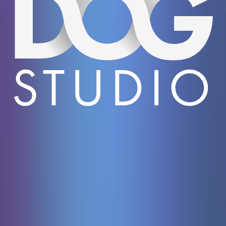
Gates of Olympus 1000
Pragmaticplay