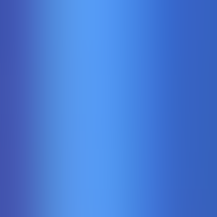
Netent