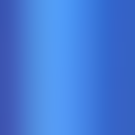
Starburst