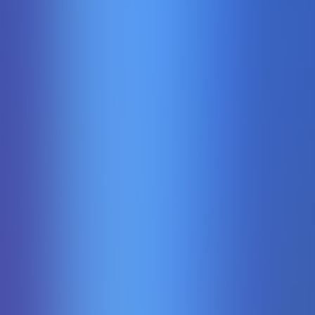
Sugar Rush 1000
Pragmaticplay