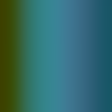
Dépôt instantané
Fast & reliable withdrawals
Portefeuilles cryptographiques sécurisés
Pour s'inscrire sur ce site web, l'utilisateur doit accepter
les conditions générales.
En cas de mise à jour des Conditions générales, les
utilisateurs actuels peuvent choisir de cesser d'utiliser
les produits et services avant l'entrée en vigueur de
ladite mise à jour, qui interviendra au plus tôt deux
semaines après son annonce.
UBET.io est exploité par BetU Curaçao B.V., une société
constituée en vertu de la législation de Curaçao sous le
numéro 158488 et titulaire d'un certificat d'exploitation
valide. Ce certificat d'exploitation est soumis aux règles
et réglementations de l'Autorité des jeux de Curaçao.
© 2026 UBET. Tous droits réservés. Titulaire d'une
licence délivrée à Curaçao.