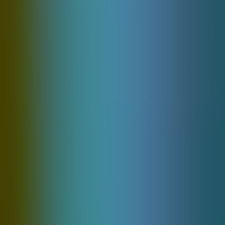
148 Jeux
Belatra
108 Jeux
Bsg
229 Jeux
Irondogstudio
162 Jeux
1spin4win
212 Jeux
Amatic
148 Jeux