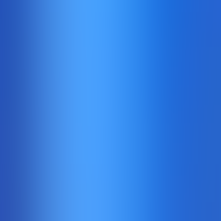
Gates of Olympus 1000
Pragmaticplay