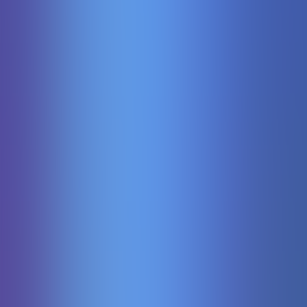
Zeus vs Hades - Gods of War
Pragmaticplay