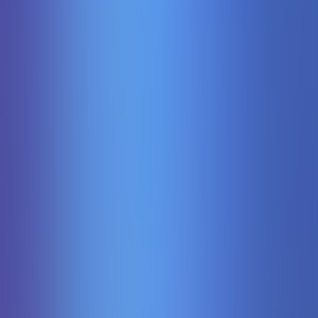
Bonus Mania Plinko
Kagaming