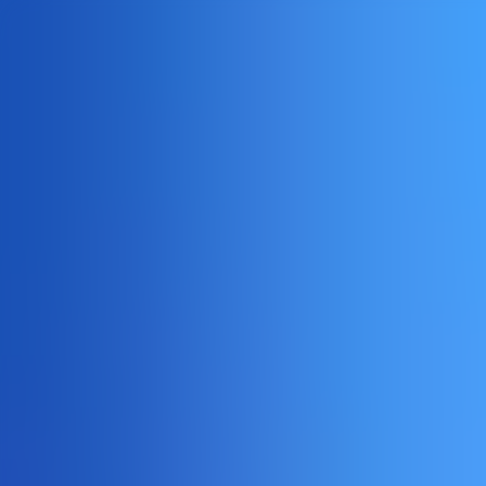
Accueil
Jeux
Promotions
Registre
Connexion
retour
release the kraken
Pragmaticplay
10
K
Multiplicateur de gains
Tours gratuits
Forte volatilité
Jeu amusant
Jeu réel