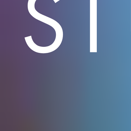
Jeu réel
Jeu amusant