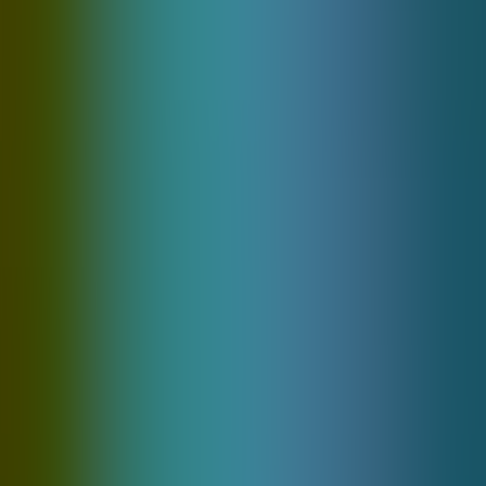
Responsible Gaming
Self-Exclusion
Assistance par e-mail
Chat en direct
info
Help
Blog
Politiques
Dispute Resolution Policy
KYC Policies
Anti Money Laundering (AML) Policy
Accounts Payout & Bonus
Privacy Policy
Fairness and RNG Testing Methods
Terms & Conditions
Caractéristiques