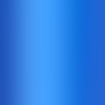
Jeu réel
Jeu amusant