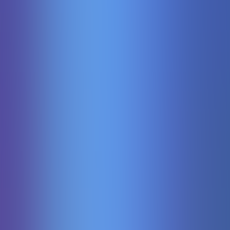
Zeus vs Hades - Gods of War
Pragmaticplay