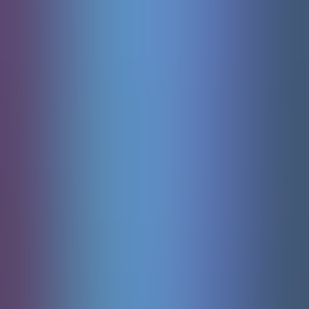
Starburst
Netent