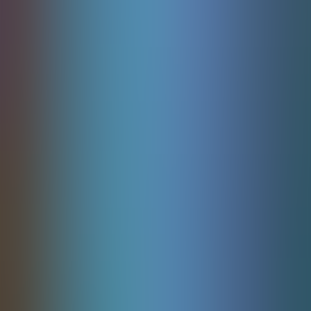
Bonus Mania Plinko
Kagaming