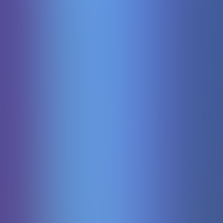
Book of Monsters
Pragmaticplay