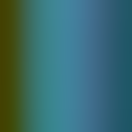
Belatra
108 Jeux
Bsg
229 Jeux
Irondogstudio
162 Jeux
© UBET 2026
Un casino crypto conçu pour la rapidité. Connexion
rapide, dépôts instantanés et expérience de jeu fluide.