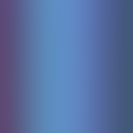
Big Bass Bonanza 1000
Pragmaticplay