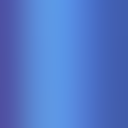
Bonus Mania Plinko
Kagaming