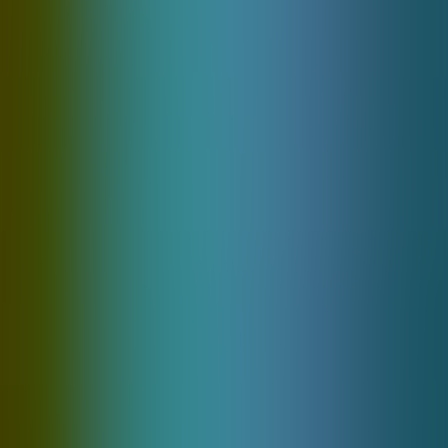
Trustpilot
18 ans et plus