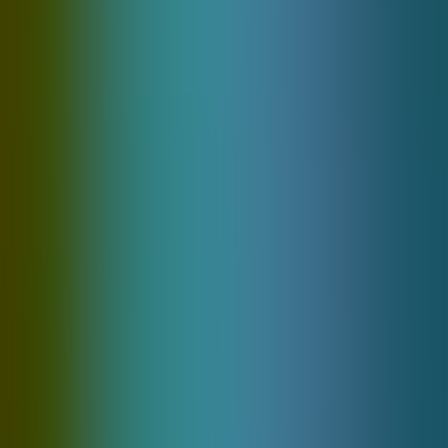
Assistance
Responsible Gaming
Self-Exclusion
Assistance par e-mail
Chat en direct
info
Help
Blog
Politiques
Dispute Resolution Policy
KYC Policies
Anti Money Laundering (AML) Policy
Accounts Payout & Bonus
Privacy Policy
Fairness and RNG Testing Methods
Terms & Conditions