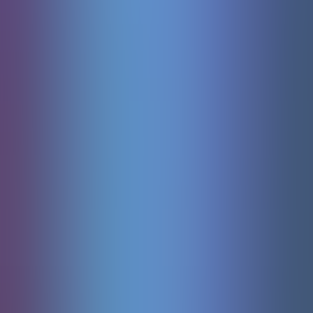
Big Bass Bonanza 1000
Pragmaticplay