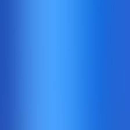
Jeu réel
Jeu amusant
10
K
Multiplicateur de gains
Tours gratuits
Forte volatilité
Pragmaticplay
Slots jeux
Pragmaticplay
Chaud