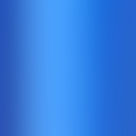
Gates of Olympus 1000
Pragmaticplay