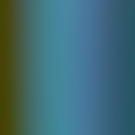
Book of Monsters
Pragmaticplay
Fournisseurs
1spin4win
212 Jeux