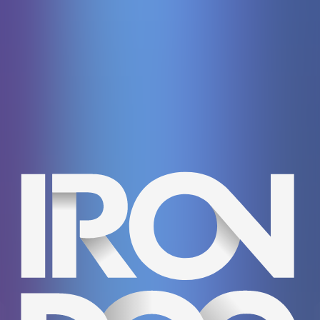
Pragmaticplay