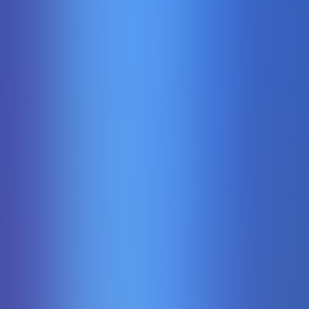
Sugar Rush 1000
Pragmaticplay