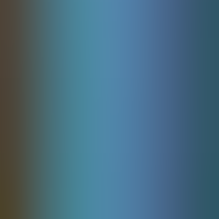
Zeus vs Hades - Gods of War
Pragmaticplay