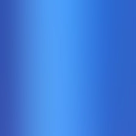
Big Bass Bonanza 1000
Pragmaticplay