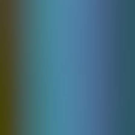
Jurassic Kingdom
Pgsoft