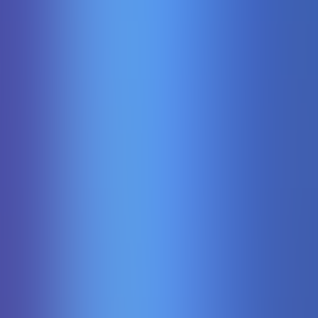
Fortune Mouse
Pgsoft