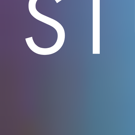
Jeu réel
5
K
Multiplicateur de gains
Tours gratuits
Volatilité moyenne
pgsoft
Slots jeux