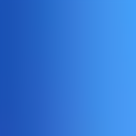
Accueil
Jeux
Promotions
Registre
Connexion
retour
safari wilds
pgsoft
5
K
Multiplicateur de gains
Tours gratuits
Volatilité moyenne