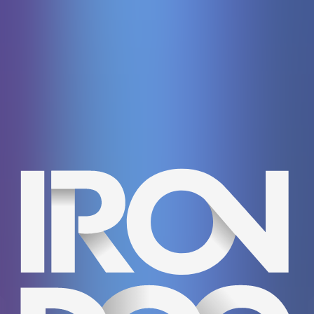
Gates of Olympus 1000
Pragmaticplay