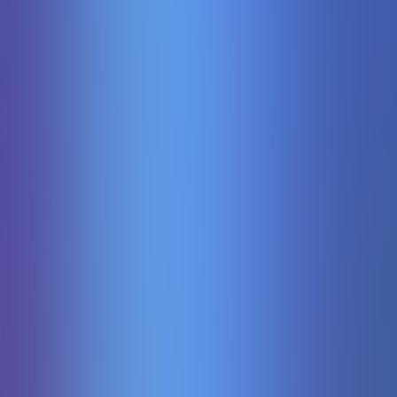
Zeus vs Hades - Gods of War
Pragmaticplay