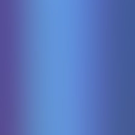
Book of Monsters
Pragmaticplay