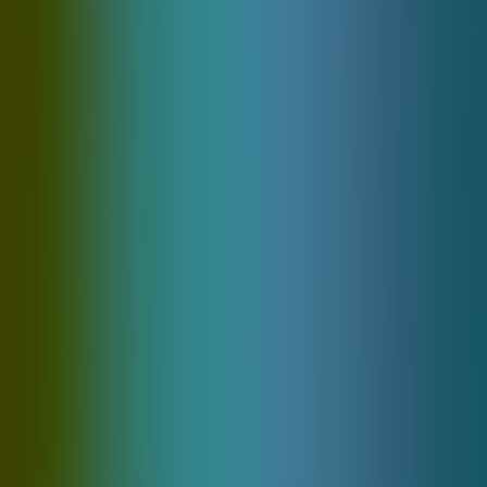
Portefeuilles cryptographiques sécurisés
Pour s'inscrire sur ce site web, l'utilisateur doit accepter
les conditions générales.
En cas de mise à jour des Conditions générales, les
utilisateurs actuels peuvent choisir de cesser d'utiliser
les produits et services avant l'entrée en vigueur de
ladite mise à jour, qui interviendra au plus tôt deux
semaines après son annonce.
UBET.io est exploité par BetU Curaçao B.V., une société
constituée en vertu de la législation de Curaçao sous le
numéro 158488 et titulaire d'un certificat d'exploitation
valide. Ce certificat d'exploitation est soumis aux règles
et réglementations de l'Autorité des jeux de Curaçao.
© 2026 UBET. Tous droits réservés. Titulaire d'une
licence délivrée à Curaçao.
Français Canadien