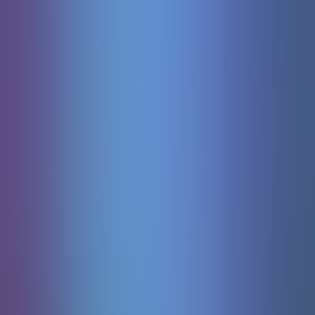
Sweet Bonanza 1000
Pragmaticplay