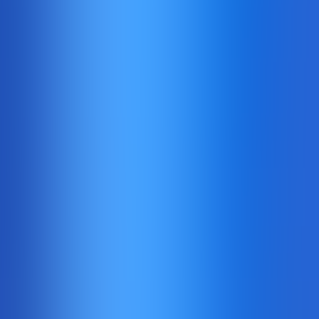
Slots jeux
Pgsoft
Chaud