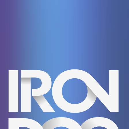
Gates of Olympus 1000
Pragmaticplay