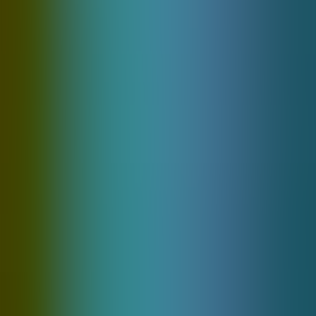
Trustpilot
18 ans et plus
Assistance
Responsible Gaming
Self-Exclusion
Assistance par e-mail