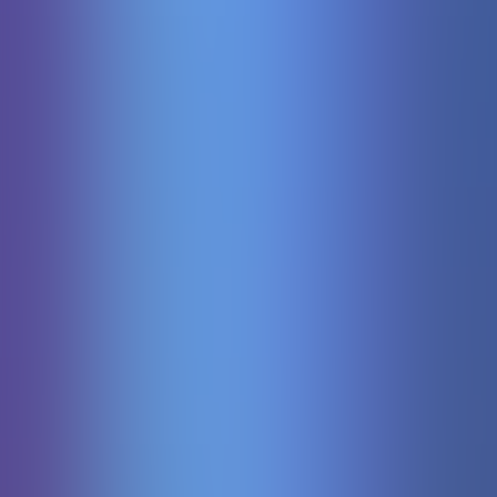
Book of Monsters
Pragmaticplay