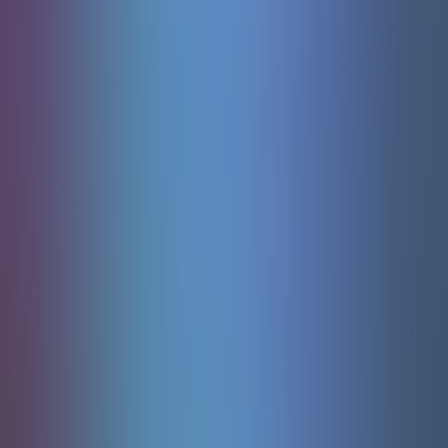
Sugar Rush 1000
Pragmaticplay