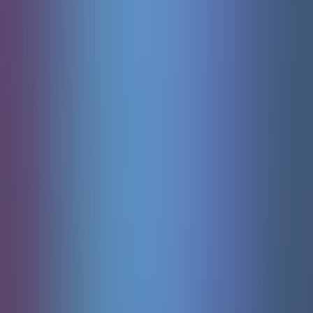
Starburst
Netent