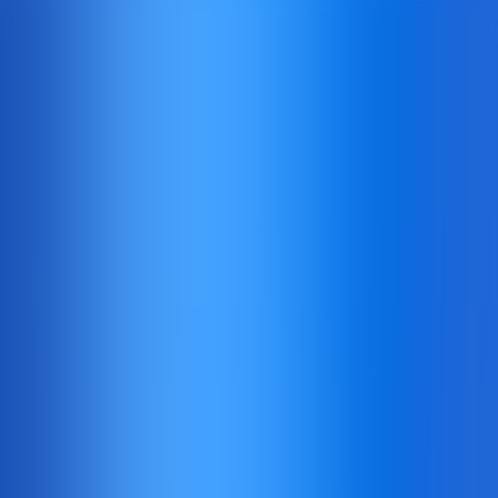
Accueil
Jeux
Promotions
Registre
Connexion
retour
candy burst
pgsoft
1
K
Multiplicateur de gains
Tours gratuits
Volatilité
moyenne