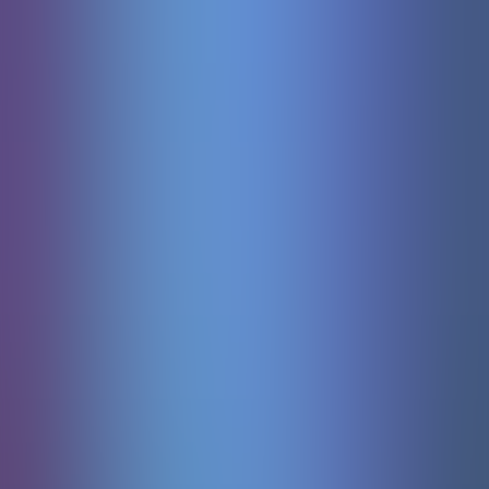
Sweet Bonanza 1000
Pragmaticplay