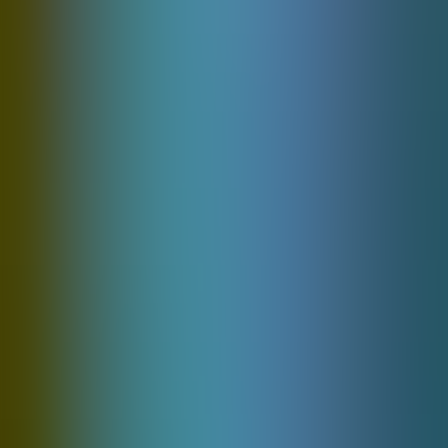
Book of Monsters
Pragmaticplay