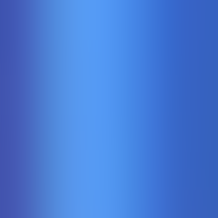
Starburst
Netent