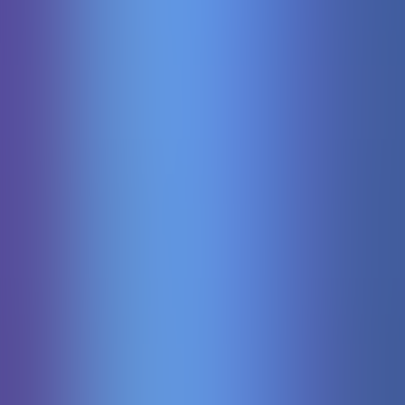
Pragmaticplay