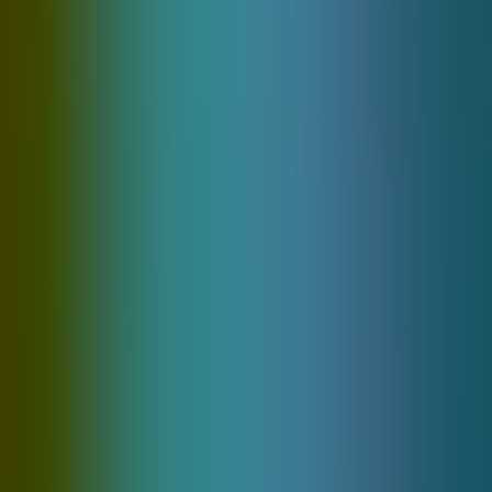
Trustpilot
18 ans et plus
Assistance
Responsible Gaming
Self-Exclusion
Assistance par e-mail
Chat en direct
info
Help
Blog
Politiques
Dispute Resolution Policy