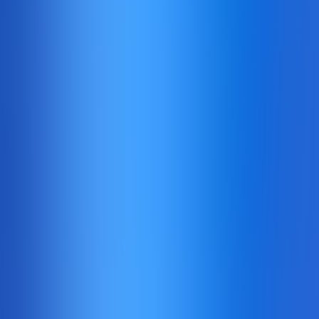
Jeu réel
Jeu amusant