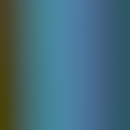
Jurassic Kingdom
Pgsoft