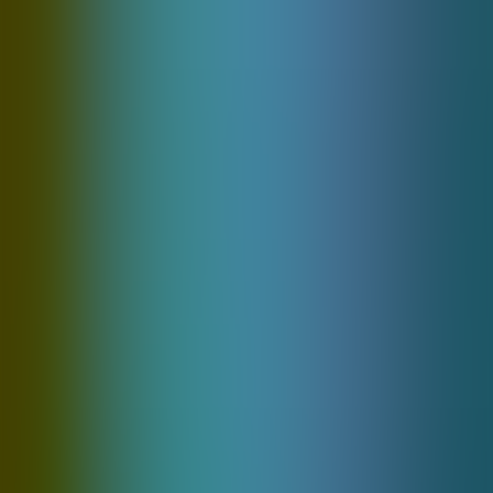
212 Jeux
Amatic
148 Jeux
Belatra
108 Jeux
Bsg
229 Jeux
Irondogstudio
162 Jeux
© UBET 2026