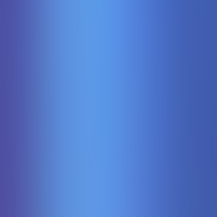
Bonus Mania Plinko
Kagaming