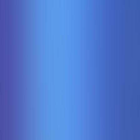
Fortune Mouse
Pgsoft