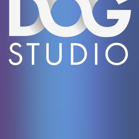
Gates of Olympus 1000
Pragmaticplay