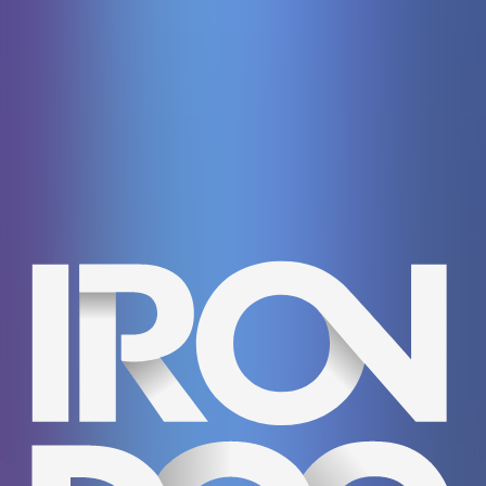
Book of Monsters
Pragmaticplay