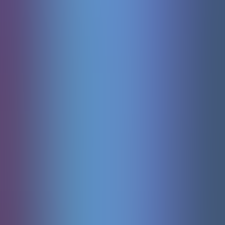
Big Bass Bonanza 1000
Pragmaticplay