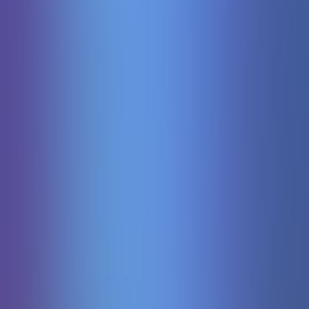
Jurassic Kingdom
Pgsoft