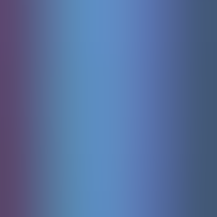
Starburst
Netent