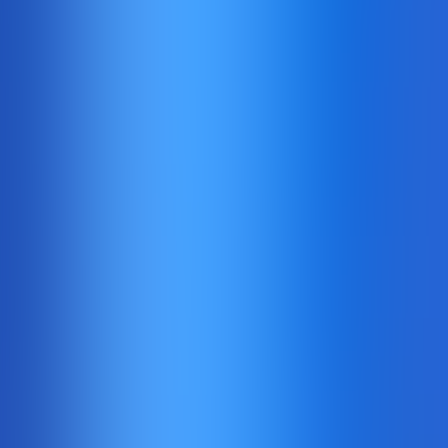
797
Multiplicateur de gains
Tours gratuits
Faible volatilité
1spin4win
This colorful slot game is stacked with fruit symbols,
traditional sevens which are wild symbols, and stars that
are scatter symbols. In this 5x4 slot, 40 lines are
available for your perfect combination, which will bring
you up to x797 of your bet. Fruitful spins and lucky
wins for all the true classic gamblers!
Slots jeux
1spin4win
Chaud